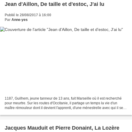
Jean d'Aillon, De taille et d'estoc, J'ai lu
Publié le 28/08/2017 à 16:00
Par
Anne-yes
1187, Guilhem, jeune tanneur de 13 ans, fuit Marseille où il est recherché
pour meurtre. Sur les routes d'Occitanie, il partage un temps la vie d'un
maître rémouleur dont il devient l'apprenti, d'une ménestrelle avec qui il se
met en couple, d'un médecin...
Jacques Mauduit et Pierre Donaint, La Lozère