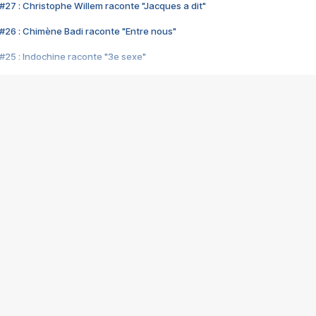
#27 : Christophe Willem raconte "Jacques a dit"
#26 : Chimène Badi raconte "Entre nous"
#25 : Indochine raconte "3e sexe"
#24 : Zaho raconte "C'est chelou"
#23 : Patrick Bruel raconte "Au café des délices"
#22 : Kyo raconte "Le chemin"
#21 : Nolwenn Leroy raconte "Cassé"
#20 : Patrick Hernandez raconte "Born to be alive"
#19 : Lorie raconte "Près de moi"
#18 : Michael Jones raconte "A nos actes manqués" (avec Jean-Jacque
#17 : Khaled raconte "Aïcha"
#16 : Corneille raconte "Parce qu'on vient de loin"
#15 : Indochine raconte "L'aventurier"