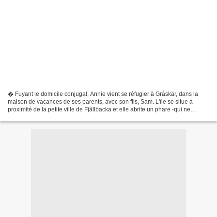
� Fuyant le domicile conjugal, Annie vient se réfugier à Gråskär, dans la
maison de vacances de ses parents, avec son fils, Sam. L'île se situe à
proximité de la petite ville de Fjällbacka et elle abrite un phare -qui ne
fonctionne plus- et l'ancienne...