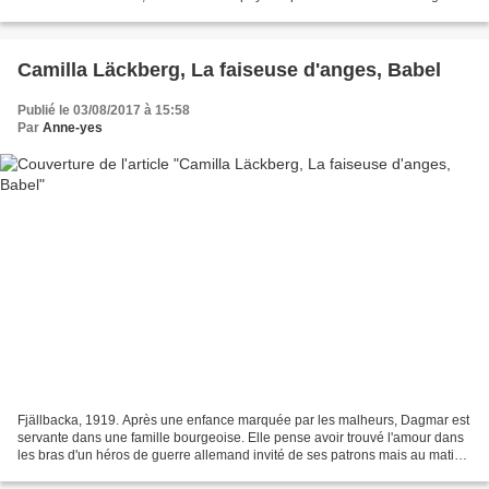
finalement au Canada. Lire...
Camilla Läckberg, La faiseuse d'anges, Babel
Publié le 03/08/2017 à 15:58
Par
Anne-yes
Fjällbacka, 1919. Après une enfance marquée par les malheurs, Dagmar est
servante dans une famille bourgeoise. Elle pense avoir trouvé l'amour dans
les bras d'un héros de guerre allemand invité de ses patrons mais au matin
le bel aviateur s'est envolé...