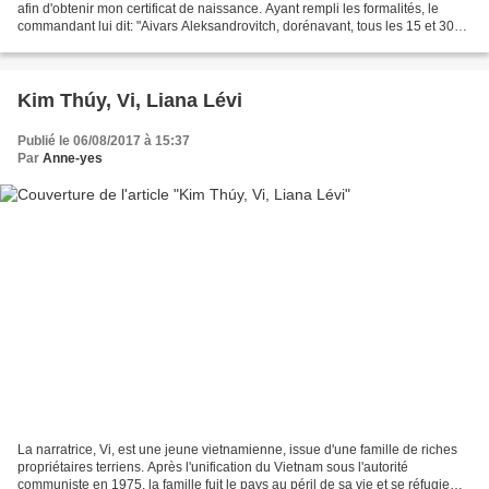
afin d'obtenir mon certificat de naissance. Ayant rempli les formalités, le
commandant lui dit: "Aivars Aleksandrovitch, dorénavant, tous les 15 et 30
du mois, tu dois pointer...
Kim Thúy, Vi, Liana Lévi
Publié le 06/08/2017 à 15:37
Par
Anne-yes
La narratrice, Vi, est une jeune vietnamienne, issue d'une famille de riches
propriétaires terriens. Après l'unification du Vietnam sous l'autorité
communiste en 1975, la famille fuit le pays au péril de sa vie et se réfugie