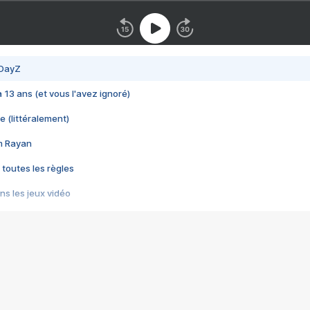
 DayZ
 a 13 ans (et vous l'avez ignoré)
e (littéralement)
im Rayan
 toutes les règles
s les jeux vidéo
us choquant de Rockstar ? - Le scandale BULLY
e plus moche de Steam
du RÊVE tourne au CAUCHEMAR
pendant 8 heures