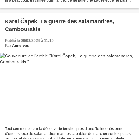
m’a beaucoup travaillée puis j’ai décidé de faire une pause et de ne plus
aller voir à quoi ça ressemblait....
Karel Čapek, La guerre des salamandres,
Cambourakis
Publié le 09/08/2024 à 11:10
Par
Anne-yes
Tout commence par la découverte fortuite, près d’une île indonésienne,
d’une espèce de salamandres marines capables de marcher sur les pattes
arrières et de se servir d’outils. Utilisées comme main d’oeuvre gratuite,