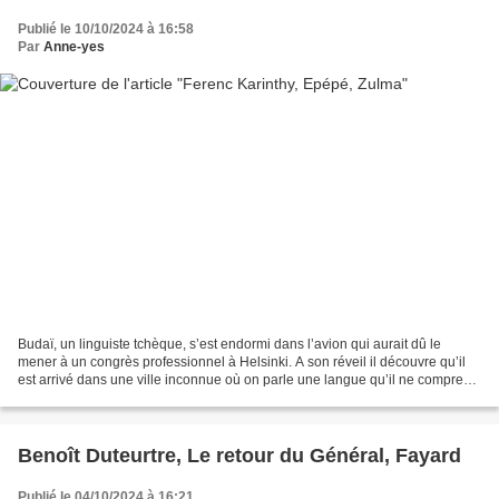
Publié le 10/10/2024 à 16:58
Par
Anne-yes
Budaï, un linguiste tchèque, s’est endormi dans l’avion qui aurait dû le
mener à un congrès professionnel à Helsinki. A son réveil il découvre qu’il
est arrivé dans une ville inconnue où on parle une langue qu’il ne comprend
pas, lui qui en maîtrise couramment...
Benoît Duteurtre, Le retour du Général, Fayard
Publié le 04/10/2024 à 16:21