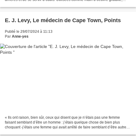
instruites par les hommes (les femmes...
E. J. Levy, Le médecin de Cape Town, Points
Publié le 29/07/2024 à 11:13
Par
Anne-yes
« Ils ont raison, bien sûr, ceux qui disent que je n’étais pas une femme
faisant semblant d’être un homme : j’étais quelque chose de bien plus
choquant -j’étais une femme qui avait arrêté de faire semblant d’être autre
chose, une femme qui n’était qu’une...