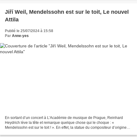
Jiří Weil, Mendelssohn est sur le toit, Le nouvel
Attila
Publié le 25/07/2024 à 15:58
Par
Anne-yes
En sortant d’un concert à L’Académie de musique de Prague, Reinhard
Heydrich lève la tête et remarque quelque chose qui le choque : «
Mendelssohn est sur le toit ! ». En effet, la statue du compositeur d’origine
juive est bien là, au milieu de celles...