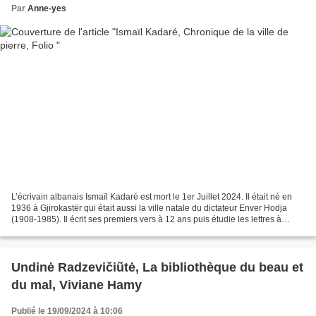
Par
Anne-yes
L’écrivain albanais Ismaïl Kadaré est mort le 1er Juillet 2024. Il était né en
1936 à Gjirokastër qui était aussi la ville natale du dictateur Enver Hodja
(1908-1985). Il écrit ses premiers vers à 12 ans puis étudie les lettres à
Tirana et Moscou. Il...
Undinė Radzevičiũtė, La bibliothèque du beau et
du mal, Viviane Hamy
Publié le 19/09/2024 à 10:06