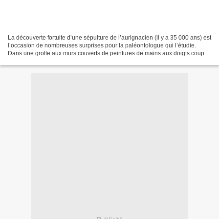
La découverte fortuite d’une sépulture de l’aurignacien (il y a 35 000 ans) est
l’occasion de nombreuses surprises pour la paléontologue qui l’étudie.
Dans une grotte aux murs couverts de peintures de mains aux doigts coupés
a été enterrée une femme qui...