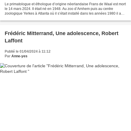
Le primatologue et éthologue d’origine néerlandaise Frans de Waal est mort
le 14 mars 2024. Il était né en 1948. Au zoo d’Arnhem puis au centre
zoologique Yerkes à Atlanta où il s’était installé dans les années 1980 il a
étudié le comportement des grands...
Frédéric Mitterrand, Une adolescence, Robert
Laffont
Publié le 01/04/2024 à 11:12
Par
Anne-yes