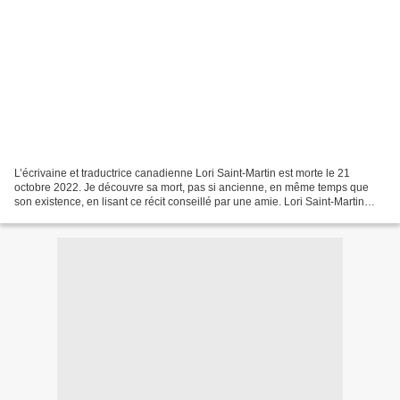
L’écrivaine et traductrice canadienne Lori Saint-Martin est morte le 21
octobre 2022. Je découvre sa mort, pas si ancienne, en même temps que
son existence, en lisant ce récit conseillé par une amie. Lori Saint-Martin
était née Lori Farnham en 1959 en...