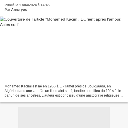
Publié le 13/04/2024 à 14:45
Par
Anne-yes
Mohamed Kacimi est né en 1956 à El-Hamel près de Bou-Saâda, en
Algérie, dans une zaouïa, un lieu saint soufi, fondée au milieu du 19° siècle
par un de ses ancêtres. L’auteur est donc issu d’une aristocratie religieuse
éclairée. A l’école il découvre la...