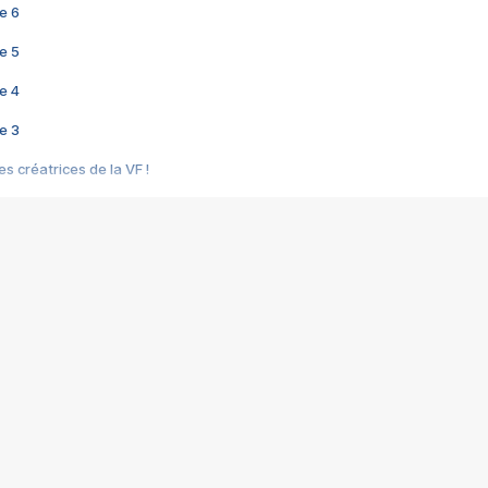
e 6
e 5
e 4
e 3
s créatrices de la VF !
e 2
e 1
e Mektoub My Love arrive enfin ! Rencontre avec Shaïn Boumedine et Sal
i : après Toni en famille
elle réalise le bouleversant Dites lui que je l'aime
ais ! Rencontre autour de Vie privée de Rebecca Zlotowski
 de Marguerite, Grave... Rencontre avec Ella Rumpf
 Les Rêveurs, un film intime sur la santé mentale