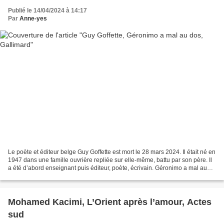
Publié le 14/04/2024 à 14:17
Par
Anne-yes
Le poète et éditeur belge Guy Goffette est mort le 28 mars 2024. Il était né en
1947 dans une famille ouvrière repliée sur elle-même, battu par son père. Il
a été d’abord enseignant puis éditeur, poète, écrivain. Géronimo a mal au
dos. Simon, le narrateur,...
Mohamed Kacimi, L’Orient après l’amour, Actes
sud