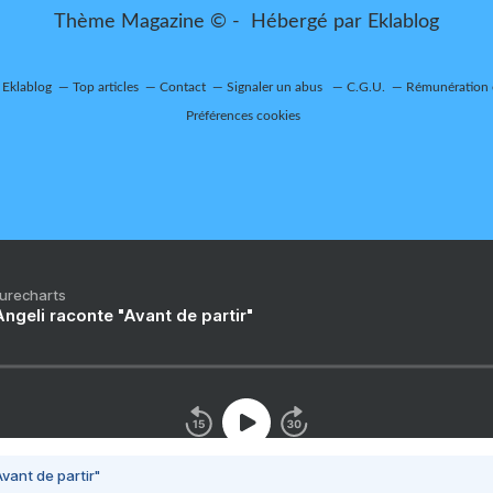
Thème Magazine © - Hébergé par
Eklablog
r Eklablog
Top articles
Contact
Signaler un abus
C.G.U.
Rémunération e
Préférences cookies
Purecharts
ngeli raconte "Avant de partir"
vant de partir"