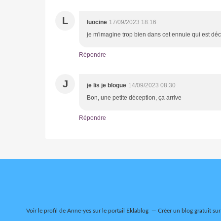
L
luocine
17/09/2023 18:16
je m'imagine trop bien dans cet ennuie qui est décr
Répondre
J
je lis je blogue
14/09/2023 08:30
Bon, une petite déception, ça arrive
Répondre
Voir le profil de
Anne-yes
sur le portail Eklablog
Créer un blog gratuit su