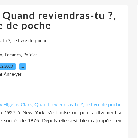
 Quand reviendras-tu ?,
re de poche
tu ?, Le livre de poche
,
,
on
Femmes
Policier
02.2020
…
ar Anne-yes
en 1927 à New York, s'est mise un peu tardivement à
e succès de 1975. Depuis elle s'est bien rattrapée : en