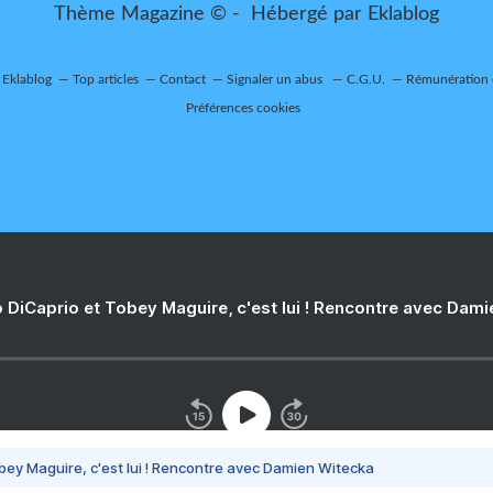
Thème Magazine © - Hébergé par
Eklablog
r Eklablog
Top articles
Contact
Signaler un abus
C.G.U.
Rémunération e
Préférences cookies
 DiCaprio et Tobey Maguire, c'est lui ! Rencontre avec Dam
bey Maguire, c'est lui ! Rencontre avec Damien Witecka