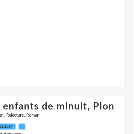
 enfants de minuit, Plon
,
,
en
Relecture
Roman
11.2014
…