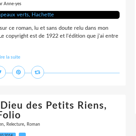
ar Anne-yes
ur ce roman, lu et sans doute relu dans mon
 Le copyright est de 1922 et l'édition que j'ai entre
ire la suite
Dieu des Petits Riens,
Folio
,
,
en
Relecture
Roman
10.2014
…