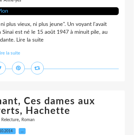
ar Anne-yes
ni plus vieux, ni plus jeune". Un voyant l'avait
Sinai est né le 15 août 1947 à minuit pile, au
nte. Lire la suite
ire la suite
ant, Ces dames aux
erts, Hachette
,
,
Relecture
Roman
10.2014
…