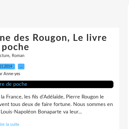
une des Rougon, Le livre
 poche
,
cture
Roman
11.2014
…
ar Anne-yes
a France, les fils d'Adélaïde, Pierre Rougon le
êvent tous deux de faire fortune. Nous sommes en
Louis-Napoléon Bonaparte va leur...
ire la suite