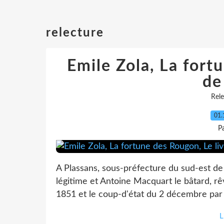
relecture
Emile Zola, La fort
de
Rele
01.
P
A Plassans, sous-préfecture du sud-est de l
légitime et Antoine Macquart le bâtard, r
1851 et le coup-d'état du 2 décembre par 
L