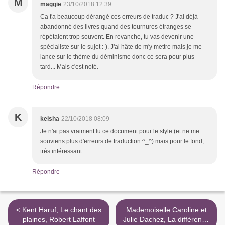
M
maggie
23/10/2018 12:39
Ca t'a beaucoup dérangé ces erreurs de traduc ? J'ai déjà
abandonné des livres quand des tournures étranges se
répétaient trop souvent. En revanche, tu vas devenir une
spécialiste sur le sujet :-). J'ai hâte de m'y mettre mais je me
lance sur le thème du déminisme donc ce sera pour plus
tard... Mais c'est noté.
Répondre
K
keisha
22/10/2018 08:09
Je n'ai pas vraiment lu ce document pour le style (et ne me
souviens plus d'erreurs de traduction ^_^) mais pour le fond,
très intéressant.
Répondre
< Kent Haruf, Le chant des
Mademoiselle Caroline et
plaines, Robert Laffont
Julie Dachez, La différence