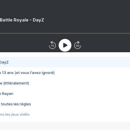
 Battle Royale - DayZ
 DayZ
 a 13 ans (et vous l'avez ignoré)
e (littéralement)
im Rayan
 toutes les règles
s les jeux vidéo
us choquant de Rockstar ? - Le scandale BULLY