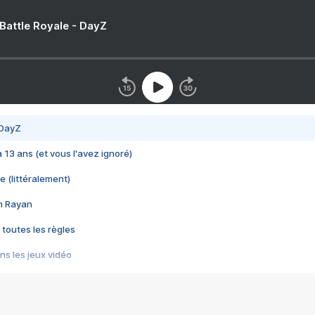
 Battle Royale - DayZ
 DayZ
 a 13 ans (et vous l'avez ignoré)
e (littéralement)
im Rayan
 toutes les règles
s les jeux vidéo
us choquant de Rockstar ? - Le scandale BULLY
e plus moche de Steam