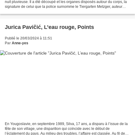
nuit pluvieuse. Il a été découpé et les organes disposés autour du corps, la
signature de celui que la police surnomme le Tiergarten Metzger, auteur
maintenant de huit meurtres et...
Jurica Pavičić, L’eau rouge, Points
Publié le 20/03/2024 à 11:51
Par
Anne-yes
En Yougoslavie, en septembre 1989, Silva, 17 ans, a disparu à l’issue de la
fête de son village, une disparition qui coïncide avec le début de
l’éclatement du pays. Au milieu des troubles, l’affaire est classée. Au fil des