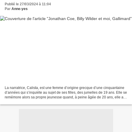
Publié le 27/03/2024 à 11:04
Par
Anne-yes
La narratrice, Calista, est une femme d’origine grecque d’une cinquantaine
d’années qui s’inquiète au sujet de ses filles, des jumelles de 19 ans. Elle se
remémore alors sa propre jeunesse quand, à peine âgée de 20 ans, elle a
fait par hasard la connaissance...