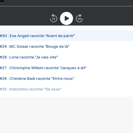
#30 : Eve Angeli raconte "Avant de partir"
#29 : MC Solaar raconte "Bouge de là"
28 : Lorie raconte "Je vais vite"
#27 : Christophe Willem raconte "Jacques a dit"
#26 : Chimène Badi raconte "Entre nous"
#25 : Indochine raconte "3e sexe"
#24 : Zaho raconte "C'est chelou"
#23 : Patrick Bruel raconte "Au café des délices"
#22 : Kyo raconte "Le chemin"
#21 : Nolwenn Leroy raconte "Cassé"