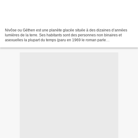
Nivôse ou Géthen est une planète glacée située à des dizaines d’années
lumières de la terre. Ses habitants sont des personnes non binaires et
asexuelles la plupart du temps (paru en 1969 le roman parle
d’hermaphrodites asexués ou d’androgynes). Quelques...