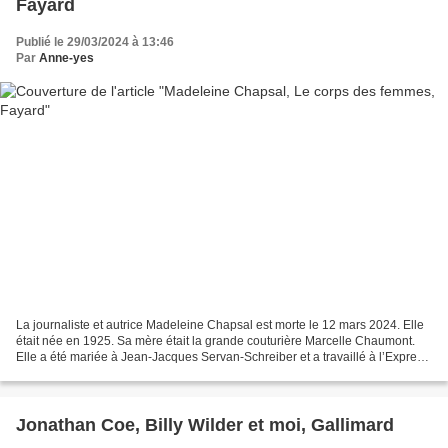
Fayard
Publié le 29/03/2024 à 13:46
Par
Anne-yes
La journaliste et autrice Madeleine Chapsal est morte le 12 mars 2024. Elle
était née en 1925. Sa mère était la grande couturière Marcelle Chaumont.
Elle a été mariée à Jean-Jacques Servan-Schreiber et a travaillé à l’Express
où elle a réalisé des interviews...
Jonathan Coe, Billy Wilder et moi, Gallimard