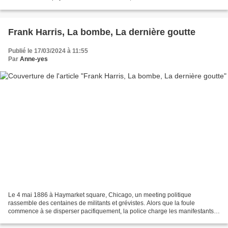
années seul Mate, frère jumeau...
Frank Harris, La bombe, La dernière goutte
Publié le 17/03/2024 à 11:55
Par
Anne-yes
Le 4 mai 1886 à Haymarket square, Chicago, un meeting politique
rassemble des centaines de militants et grévistes. Alors que la foule
commence à se disperser pacifiquement, la police charge les manifestants
et une bombe est jetée sur les forces de l’ordre....