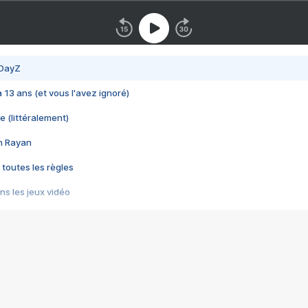
 DayZ
 a 13 ans (et vous l'avez ignoré)
e (littéralement)
im Rayan
 toutes les règles
s les jeux vidéo
us choquant de Rockstar ? - Le scandale BULLY
e plus moche de Steam
du RÊVE tourne au CAUCHEMAR
pendant 8 heures