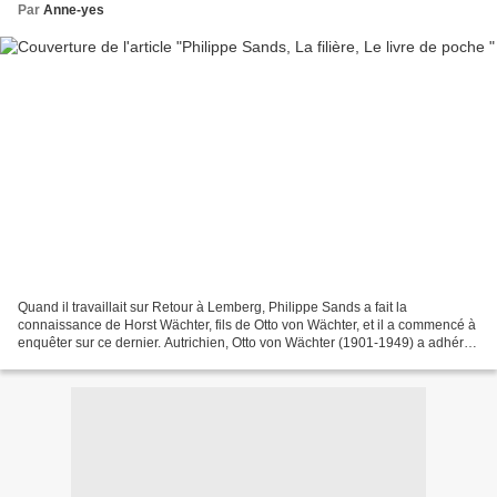
Par
Anne-yes
Quand il travaillait sur Retour à Lemberg, Philippe Sands a fait la
connaissance de Horst Wächter, fils de Otto von Wächter, et il a commencé à
enquêter sur ce dernier. Autrichien, Otto von Wächter (1901-1949) a adhéré
au parti nazi dès 1923. Lire la...