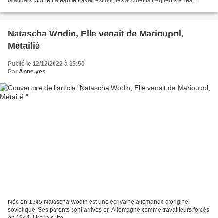
Islandais. Sur le bateau le travail est dur, les accidents fréquents et les
conditions d'hygiène innommables...
Natascha Wodin, Elle venait de Marioupol,
Métailié
Publié le 12/12/2022 à 15:50
Par
Anne-yes
Née en 1945 Natascha Wodin est une écrivaine allemande d'origine
soviétique. Ses parents sont arrivés en Allemagne comme travailleurs forcés
en 1944. Lire la suite