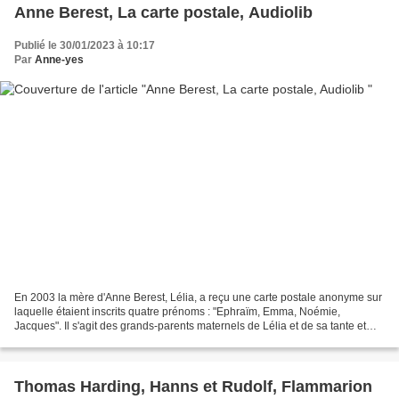
Anne Berest, La carte postale, Audiolib
Publié le 30/01/2023 à 10:17
Par
Anne-yes
En 2003 la mère d'Anne Berest, Lélia, a reçu une carte postale anonyme sur
laquelle étaient inscrits quatre prénoms : "Ephraïm, Emma, Noémie,
Jacques". Il s'agit des grands-parents maternels de Lélia et de sa tante et
son oncle, tous quatre assassinés...
Thomas Harding, Hanns et Rudolf, Flammarion