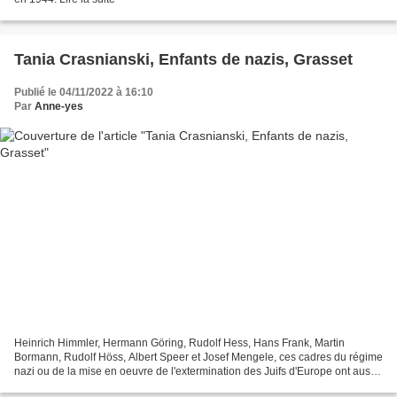
Tania Crasnianski, Enfants de nazis, Grasset
Publié le 04/11/2022 à 16:10
Par
Anne-yes
Heinrich Himmler, Hermann Göring, Rudolf Hess, Hans Frank, Martin
Bormann, Rudolf Höss, Albert Speer et Josef Mengele, ces cadres du régime
nazi ou de la mise en oeuvre de l'extermination des Juifs d'Europe ont aussi
été des pères de famille. Comment...