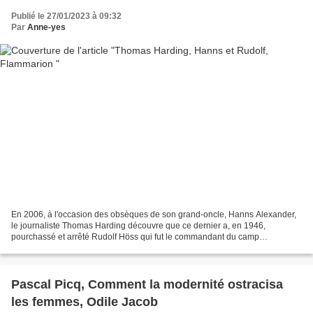
Publié le 27/01/2023 à 09:32
Par
Anne-yes
En 2006, à l'occasion des obsèques de son grand-oncle, Hanns Alexander,
le journaliste Thomas Harding découvre que ce dernier a, en 1946,
pourchassé et arrêté Rudolf Höss qui fut le commandant du camp
d'Auschwitz. Il décide de mener l'enquête sur cette...
Pascal Picq, Comment la modernité ostracisa
les femmes, Odile Jacob