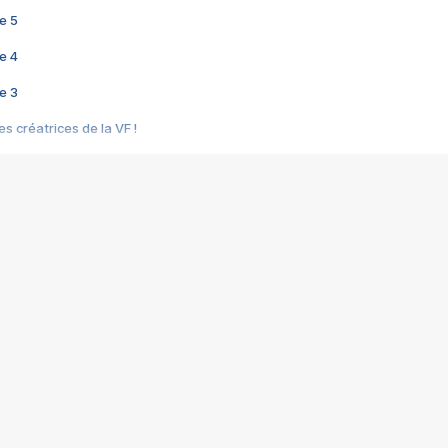
e 5
e 4
e 3
s créatrices de la VF !
e 2
e 1
e Mektoub My Love arrive enfin ! Rencontre avec Shaïn Boumedine et Sal
i : après Toni en famille
elle réalise le bouleversant Dites lui que je l'aime
ais ! Rencontre autour de Vie privée de Rebecca Zlotowski
 de Marguerite, Grave... Rencontre avec Ella Rumpf
 Les Rêveurs, un film intime sur la santé mentale