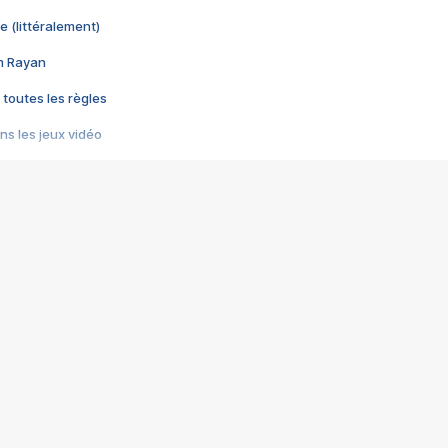
e (littéralement)
im Rayan
 toutes les règles
s les jeux vidéo
us choquant de Rockstar ? - Le scandale BULLY
e plus moche de Steam
du RÊVE tourne au CAUCHEMAR
pendant 8 heures
it… à tort
umiliés par un jeu vidéo
ire - Final Fantasy 8
ti un empire - Age of Empires